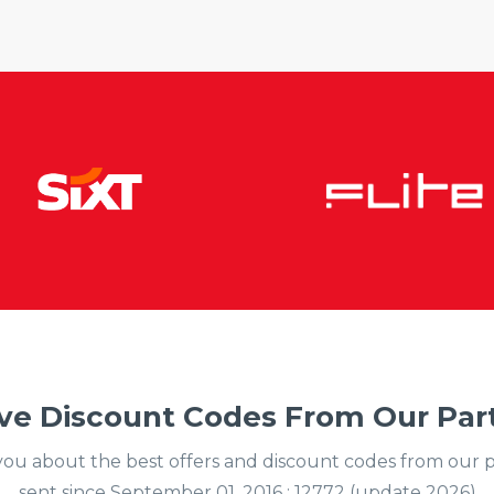
ve Discount Codes From Our Part
y you about the best offers and discount codes from our 
sent since September 01, 2016 : 12772 (update 2026)