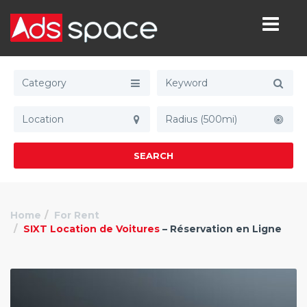
Category
Radius (500mi)
SEARCH
Home
For Rent
SIXT Location de Voitures
– Réservation en Ligne